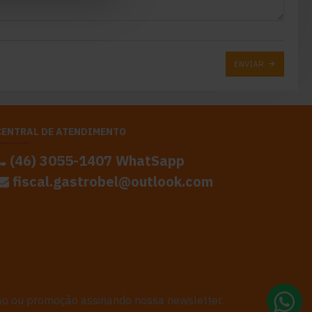
ENVIAR
CENTRAL DE ATENDIMENTO
(46) 3055-1407 WhatSapp
fiscal.gastrobel@outlook.com
o ou promoção assinando nossa newsletter.