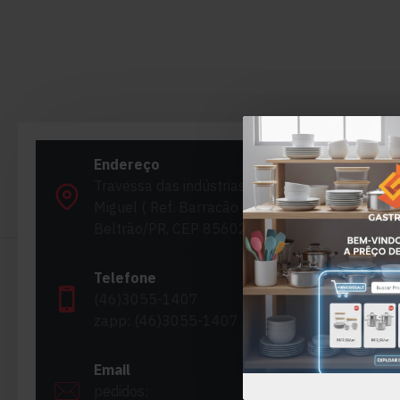
F
Endereço
Travessa das indústrias, 138, São
N
Miguel ( Ref. Barracão 10), Francisco
Beltrão/PR, CEP 85602-822
Te
Em
Telefone
(46)3055-1407
D
zapp: (46)3055-1407
M
Email
pedidos: