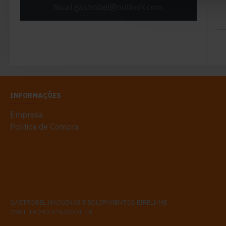
fiscal.gastrobel@outlook.com
INFORMAÇÕES
Empresa
Politica de Compra
GASTROBEL MAQUINAS E EQUIPAMENTOS EIRELI-ME
CNPJ: 19.797.076/0001-18