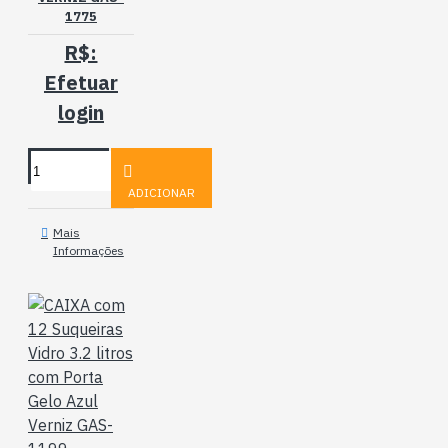
1775
R$:
Efetuar
login
ADICIONAR
Mais
Informações