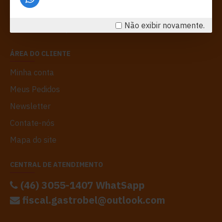
Empresa
Não exibir novamente.
Politica de Compra
ÁREA DO CLIENTE
Minha conta
Meus Pedidos
Newsletter
Contate-nós
Mapa do site
CENTRAL DE ATENDIMENTO
(46) 3055-1407 WhatSapp
fiscal.gastrobel@outlook.com