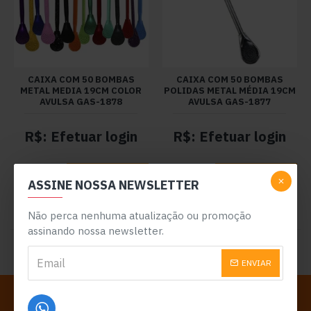
CAIXA COM 50 BOMBAS
CAIXA COM 50 BOMBAS
METAL MEDIA 19CM COLOR
POLIDAS METAL MÉDIA 19CM
AVULSA GAS-1878
AVULSA GAS-1877
R$: Efetuar login
R$: Efetuar login
ADICIONAR
ADICIONAR
ASSINE NOSSA NEWSLETTER
Mais Informações
Mais Informações
Não perca nenhuma atualização ou promoção
assinando nossa newsletter.
Não tem mais produtos para serem exibidos
ENVIAR
INFORMAÇÕES