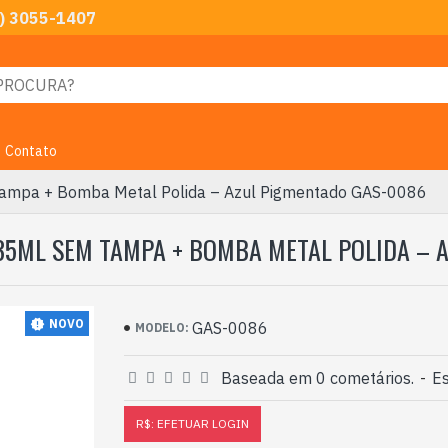
) 3055-1407
Contato
ampa + Bomba Metal Polida – Azul Pigmentado GAS-0086
335ML SEM TAMPA + BOMBA METAL POLIDA – 
NOVO
GAS-0086
MODELO:
Baseada em 0 cometários.
-
Es
R$: EFETUAR LOGIN