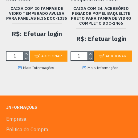
CAIXA COM 20 TAMPAS DE
CAIXA COM 24: ACESSÓRIO
VIDRO TEMPERADO AVULSA
PEGADOR POMEL BAQUELITE
PARA PANELAS N.36 DOC-1335
PRETO PARA TAMPA DE VIDRO
P
COMPLETO DOC-1466
R$: Efetuar login
R$: Efetuar login
ADICIONAR
ADICIONAR
Mais Informações
Mais Informações
INFORMAÇÕES
Empresa
Politica de Compra