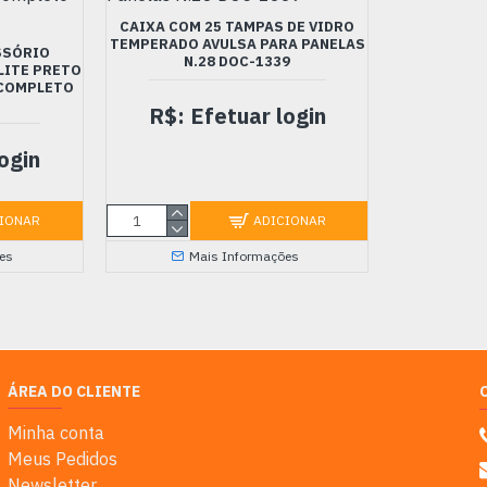
CAIXA COM 25 TAMPAS DE VIDRO
TEMPERADO AVULSA PARA PANELAS
SSÓRIO
N.28 DOC-1339
LITE PRETO
 COMPLETO
R$: Efetuar login
ogin
IONAR
ADICIONAR
es
Mais Informações
ÁREA DO CLIENTE
Minha conta
Meus Pedidos
Newsletter