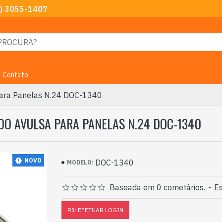
) 3055-1407
Contato
ara Panelas N.24 DOC-1340
DO AVULSA PARA PANELAS N.24 DOC-1340
NOVO
DOC-1340
MODELO:
Baseada em 0 cometários.
-
Es
R$: EFETUAR LOGIN